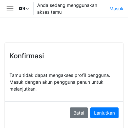
Lewati ke konten utama
Anda sedang menggunakan
Masuk
akses tamu
Panel samping
Konfirmasi
Tamu tidak dapat mengakses profil pengguna.
Masuk dengan akun pengguna penuh untuk
melanjutkan.
Batal
Lanjutkan