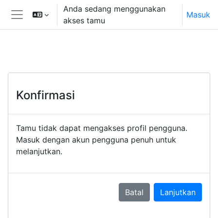
Lewati ke konten utama
Anda sedang menggunakan
Masuk
akses tamu
Panel samping
Konfirmasi
Tamu tidak dapat mengakses profil pengguna.
Masuk dengan akun pengguna penuh untuk
melanjutkan.
Batal
Lanjutkan